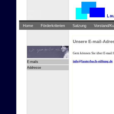
Home
Förderkriterien
Satzung
Vorstand/Ku
Unsere E-mail-Adre
Gern können Sie über E-mail
info@lauterbach-stiftung.de
E-mails
Addresse